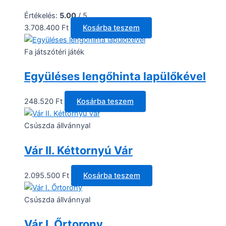
Értékelés:
5.00
/ 5
3.708.400
Ft
Kosárba teszem
Fa játszótéri játék
Együléses lengőhinta lapülőkével
248.520
Ft
Kosárba teszem
Csúszda állvánnyal
Vár II. Kéttornyú Vár
2.095.500
Ft
Kosárba teszem
Csúszda állvánnyal
Vár I. Őrtorony