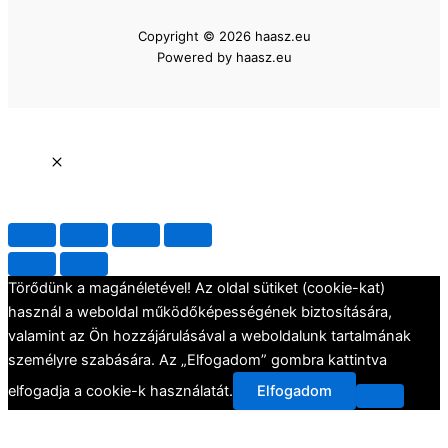
Copyright © 2026 haasz.eu
Powered by haasz.eu
Törődünk a magánéletével! Az oldal sütiket (cookie-kat)
használ a weboldal működőképességének biztosítására,
valamint az Ön hozzájárulásával a weboldalunk tartalmának
személyre szabására. Az „Elfogadom” gombra kattintva
elfogadja a cookie-k használatát.
Elfogadom