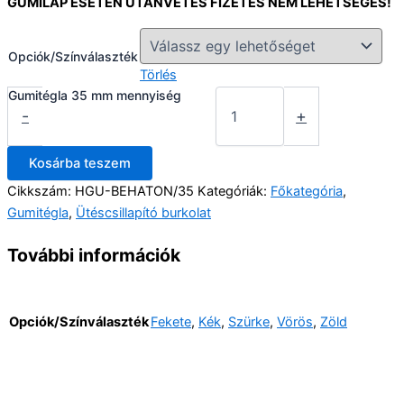
GUMILAP ESETÉN UTÁNVÉTES FIZETÉS NEM LEHETSÉGES!
Opciók/Színválaszték
Törlés
Gumitégla 35 mm mennyiség
-
+
Kosárba teszem
Cikkszám:
HGU-BEHATON/35
Kategóriák:
Főkategória
,
Gumitégla
,
Ütéscsillapító burkolat
További információk
Opciók/Színválaszték
Fekete
,
Kék
,
Szürke
,
Vörös
,
Zöld