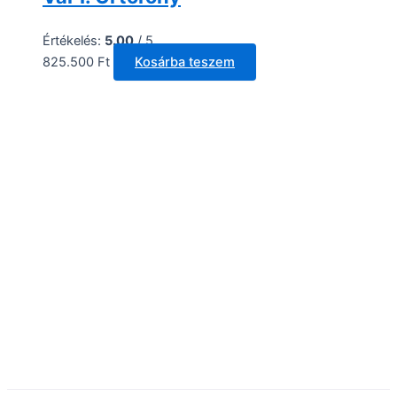
Értékelés:
5.00
/ 5
825.500
Ft
Kosárba teszem