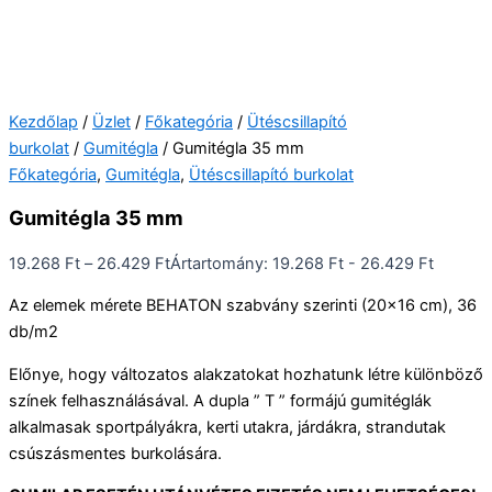
Kezdőlap
/
Üzlet
/
Főkategória
/
Ütéscsillapító
burkolat
/
Gumitégla
/ Gumitégla 35 mm
Főkategória
,
Gumitégla
,
Ütéscsillapító burkolat
Gumitégla 35 mm
19.268
Ft
–
26.429
Ft
Ártartomány: 19.268 Ft - 26.429 Ft
Az elemek mérete BEHATON szabvány szerinti (20×16 cm), 36
db/m2
Előnye, hogy változatos alakzatokat hozhatunk létre különböző
színek felhasználásával. A dupla ” T ” formájú gumitéglák
alkalmasak sportpályákra, kerti utakra, járdákra, strandutak
csúszásmentes burkolására.