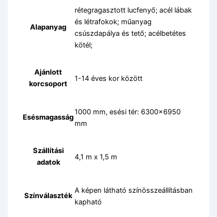
rétegragasztott lucfenyő; acél lábak
és létrafokok; műanyag
Alapanyag
csúszdapálya és tető; acélbetétes
kötél;
Ajánlott
1-14 éves kor között
korcsoport
1000 mm, esési tér: 6300×6950
Esésmagasság
mm
Szállítási
4,1 m x 1,5 m
adatok
A képen látható színösszeállításban
Színválaszték
kapható