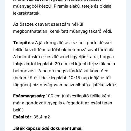
műanyagból készül. Piramis alakú, teteje és oldalai
lekerekítettek.
Az összes csavart szerszám nélkül
megbonthatatlan, kerekített műanyag takaró védi.
Telepítés:
A játék rögzítése a színes porfestéssel
felületkezelt fém tartólábak betonozásával történik.
A betontuskó elkészítésénél figyeljünk arra, hogy a
talajszinttől legalább 20 cm-rel lejjebb fejezzük be a
betonozást. A beton megszilárdulását követően
(beton kötési ideje legalább 10-15 nap időjárástól
függően) biztonságosan használható a játékeszköz.
Esésmagasság:
100 cm (ütéscsillapító felületként
már a gondozott gyep is elfogadott az esési téren
belül)
Esési tér:
35,4 m2
Játék kapcsolódó dokumentumai: