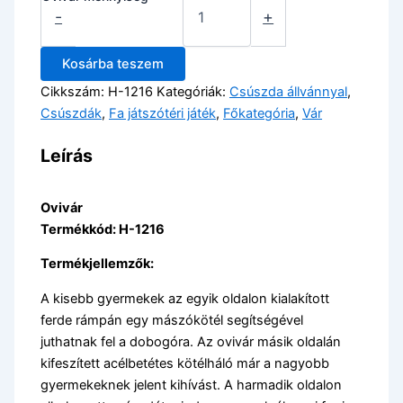
-
+
Kosárba teszem
Cikkszám:
H-1216
Kategóriák:
Csúszda állvánnyal
,
Csúszdák
,
Fa játszótéri játék
,
Főkategória
,
Vár
Leírás
Ovivár
Termékkód: H-1216
Termékjellemzők:
A kisebb gyermekek az egyik oldalon kialakított
ferde rámpán egy mászókötél segítségével
juthatnak fel a dobogóra. Az ovivár másik oldalán
kifeszített acélbetétes kötélháló már a nagyobb
gyermekeknek jelent kihívást. A harmadik oldalon