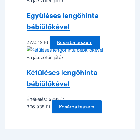
Fa játszótéri játék
Együléses lengőhinta
bébiülőkével
277.519
Ft
Kosárba teszem
Fa játszótéri játék
Kétüléses lengőhinta
bébiülőkével
Értékelés:
5.00
/ 5
306.938
Ft
Kosárba teszem