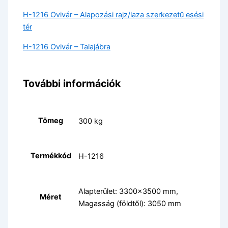
H-1216 Ovivár – Alapozási rajz/laza szerkezetű esési
tér
H-1216 Ovivár – Talajábra
További információk
Tömeg
300 kg
Termékkód
H-1216
Alapterület: 3300×3500 mm,
Méret
Magasság (földtől): 3050 mm