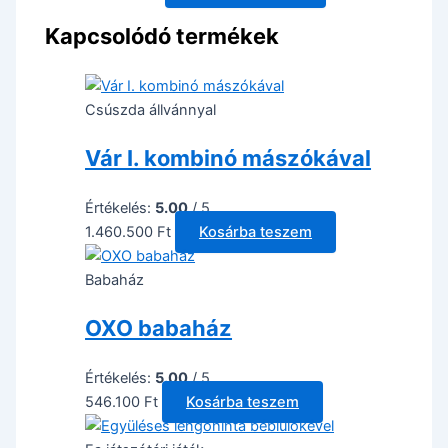
Kapcsolódó termékek
Csúszda állvánnyal
Vár I. kombinó mászókával
Értékelés:
5.00
/ 5
1.460.500
Ft
Kosárba teszem
Babaház
OXO babaház
Értékelés:
5.00
/ 5
546.100
Ft
Kosárba teszem