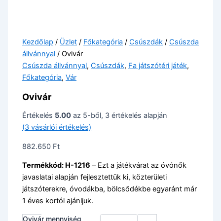
Kezdőlap
/
Üzlet
/
Főkategória
/
Csúszdák
/
Csúszda
állvánnyal
/ Ovivár
Csúszda állvánnyal
,
Csúszdák
,
Fa játszótéri játék
,
Főkategória
,
Vár
Ovivár
Értékelés
5.00
az 5-ből,
3
értékelés alapján
(
3
vásárlói értékelés)
882.650
Ft
Termékkód: H-1216
– Ezt a játékvárat az óvónők
javaslatai alapján fejlesztettük ki, közterületi
játszóterekre, óvodákba, bölcsődékbe egyaránt már
1 éves kortól ajánljuk.
Ovivár mennyiség