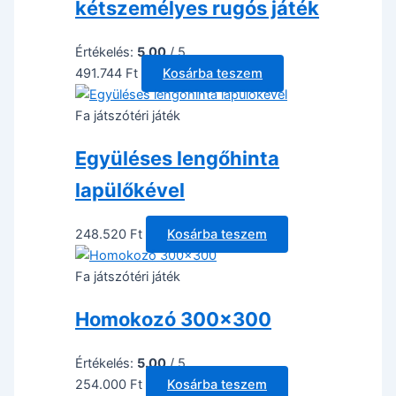
kétszemélyes rugós játék
Értékelés:
5.00
/ 5
491.744
Ft
Kosárba teszem
Fa játszótéri játék
Együléses lengőhinta
lapülőkével
248.520
Ft
Kosárba teszem
Fa játszótéri játék
Homokozó 300×300
Értékelés:
5.00
/ 5
254.000
Ft
Kosárba teszem