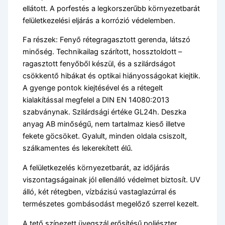
ellátott. A porfestés a legkorszerűbb környezetbarát
felületkezelési eljárás a korrózió védelemben.
Fa részek: Fenyő rétegragasztott gerenda, látszó
minőség. Technikailag szárított, hossztoldott –
ragasztott fenyőből készül, és a szilárdságot
csökkentő hibákat és optikai hiányosságokat kiejtik.
A gyenge pontok kiejtésével és a rétegelt
kialakítással megfelel a DIN EN 14080:2013
szabványnak. Szilárdsági értéke GL24h. Deszka
anyag AB minőségű, nem tartalmaz kieső illetve
fekete göcsöket. Gyalult, minden oldala csiszolt,
szálkamentes és lekerekített élű.
A felületkezelés környezetbarát, az időjárás
viszontagságainak jól ellenálló védelmet biztosít. UV
álló, két rétegben, vízbázisú vastaglazúrral és
természetes gombásodást megelőző szerrel kezelt.
A tető színezett üvegszál erősítésű poliészter