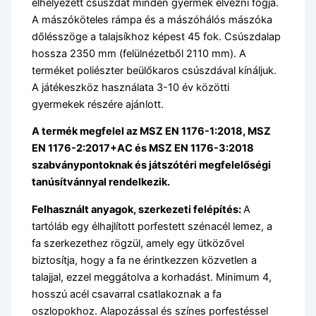
elhelyezett csúszdát minden gyermek élvezni fogja.
A mászóköteles rámpa és a mászóhálós mászóka
dőlésszöge a talajsíkhoz képest 45 fok. Csúszdalap
hossza 2350 mm (felülnézetből 2110 mm). A
terméket poliészter beülőkaros csúszdával kínáljuk.
A játékeszköz használata 3-10 év közötti
gyermekek részére ajánlott.
A termék megfelel az MSZ EN 1176-1:2018, MSZ
EN 1176-2:2017+AC és MSZ EN 1176-3:2018
szabványpontoknak és játszótéri megfelelőségi
tanúsítvánnyal rendelkezik.
Felhasznált anyagok, szerkezeti felépítés:
A
tartóláb egy élhajlított porfestett szénacél lemez, a
fa szerkezethez rögzül, amely egy ütközővel
biztosítja, hogy a fa ne érintkezzen közvetlen a
talajjal, ezzel meggátolva a korhadást. Minimum 4,
hosszú acél csavarral csatlakoznak a fa
oszlopokhoz. Alapozással és színes porfestéssel